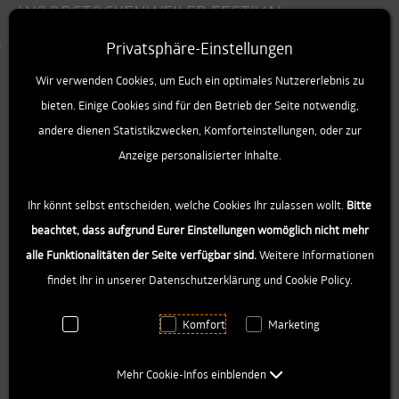
WOODSTOCKENWEILER FESTIVAL
Toggle
Privatsphäre-Einstellungen
Zum Inhalt springen [AK + 0]
Zum linken senkrechten Seitenmenü springen [AK + 1]
Zum Footer-Menü unten (angedockt an Browserrand) spri
Zum "Barrierefreiheits-Menü" springen [AK + 3]
We proudly present...
Wir verwenden Cookies, um Euch ein optimales Nutzererlebnis zu
12 Bands und eine Feuer-Show.
bieten. Einige Cookies sind für den Betrieb der Seite notwendig,
andere dienen Statistikzwecken, Komforteinstellungen, oder zur
Ein DJ, eine Open-Stage. Zwei
Anzeige personalisierter Inhalte.
Bühnen mit Programm für einen
unvergesslichen Tag auf der
Ihr könnt selbst entscheiden, welche Cookies Ihr zulassen wollt.
Bitte
grünen Wiese. Hier findest du,
beachtet, dass aufgrund Eurer Einstellungen womöglich nicht mehr
wer wann & wo zu erleben ist:
alle Funktionalitäten der Seite verfügbar sind.
Weitere Informationen
findet Ihr in unserer Datenschutzerklärung und Cookie Policy.
Notwendig
Komfort
Marketing
HAUPTBÜHNE
Beginn
Act
Mehr Cookie-Infos einblenden