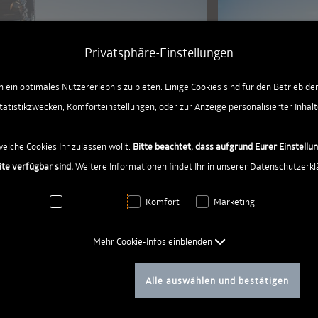
ngen [AK + 2]
Privatsphäre-Einstellungen
ein optimales Nutzererlebnis zu bieten. Einige Cookies sind für den Betrieb de
tatistikzwecken, Komforteinstellungen, oder zur Anzeige personalisierter Inhalt
welche Cookies Ihr zulassen wollt.
Bitte beachtet, dass aufgrund Eurer Einstellu
ite verfügbar sind.
Weitere Informationen findet Ihr in unserer Datenschutzerkl
le Bilder
Notwendig
Komfort
Marketing
Mehr Cookie-Infos einblenden
Auswahl bestätigen
Alle auswählen und bestätigen