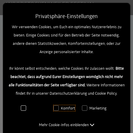
WOODSTOCKENWEILER FESTIVAL
Toggle
Privatsphäre-Einstellungen
Zum Inhalt springen [AK + 0]
Zum linken senkrechten Seitenmenü springen [AK + 1]
Zum Footer-Menü unten (angedockt an Browserrand) spri
Zum "Barrierefreiheits-Menü" springen [AK + 3]
Wir verwenden Cookies, um Euch ein optimales Nutzererlebnis zu
Jussel (Österreich)
bieten. Einige Cookies sind für den Betrieb der Seite notwendig,
andere dienen Statistikzwecken, Komforteinstellungen, oder zur
Anzeige personalisierter Inhalte.
Ihr könnt selbst entscheiden, welche Cookies Ihr zulassen wollt.
Bitte
beachtet, dass aufgrund Eurer Einstellungen womöglich nicht mehr
alle Funktionalitäten der Seite verfügbar sind.
Weitere Informationen
findet Ihr in unserer Datenschutzerklärung und Cookie Policy.
Notwendig
Komfort
Marketing
Mehr Cookie-Infos einblenden