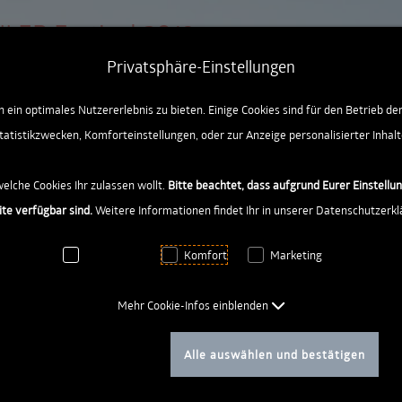
ngen [AK + 2]
R Festival 2019
Privatsphäre-Einstellungen
ein optimales Nutzererlebnis zu bieten. Einige Cookies sind für den Betrieb de
tatistikzwecken, Komforteinstellungen, oder zur Anzeige personalisierter Inhalt
welche Cookies Ihr zulassen wollt.
Bitte beachtet, dass aufgrund Eurer Einstellu
ite verfügbar sind.
Weitere Informationen findet Ihr in unserer Datenschutzerkl
Notwendig
Komfort
Marketing
Mehr Cookie-Infos einblenden
Auswahl bestätigen
Alle auswählen und bestätigen