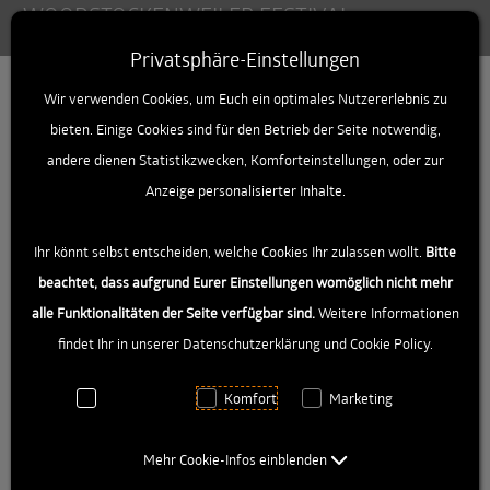
WOODSTOCKENWEILER FESTIVAL
Toggle
Privatsphäre-Einstellungen
Zum Inhalt springen [AK + 0]
Zum linken senkrechten Seitenmenü springen [AK + 1]
Zum Footer-Menü unten (angedockt an Browserrand) spri
Zum "Barrierefreiheits-Menü" springen [AK + 3]
Wir verwenden Cookies, um Euch ein optimales Nutzererlebnis zu
D A N K E S C H Ö N!
bieten. Einige Cookies sind für den Betrieb der Seite notwendig,
andere dienen Statistikzwecken, Komforteinstellungen, oder zur
Wir danken allen, die uns helfen, unser grandioses
Anzeige personalisierter Inhalte.
Festival auf die neue Wiese zu legen. Und uns durch
eine Spende, Material, persönliche Mithilfe oder ein
Ihr könnt selbst entscheiden, welche Cookies Ihr zulassen wollt.
Bitte
Sponsoringbeitrag helfen dem kulturellen Leben
beachtet, dass aufgrund Eurer Einstellungen womöglich nicht mehr
wieder auf die Beine zu helfen.
alle Funktionalitäten der Seite verfügbar sind.
Weitere Informationen
findet Ihr in unserer Datenschutzerklärung und Cookie Policy.
Sollten Sie Interesse haben, uns mit einer Spende
(Woodstockenweiler e.V. - IBAN:
Notwendig
Komfort
Marketing
DE19650910400021467005) oder einem Sponsoring
zu unterstützen oder eine andere Idee haben wie Sie
Mehr Cookie-Infos einblenden
den Woodstockenweiler e.V. fördern wollen,